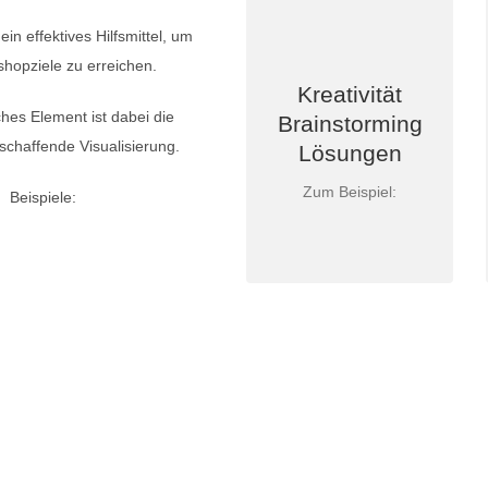
Beispiele:
in effektives Hilfsmittel, um
Mind Mapping
shopziele zu erreichen.
Bionic
Kreativität
Salon Methode
ches Element ist dabei die
Brainstorming
Zukunftswerkstatt
schaffende Visualisierung.
Lösungen
World Café
Brainwriting
Zum Beispiel:
Beispiele:
…
t das Mögliche entsteht, muss immer wiede