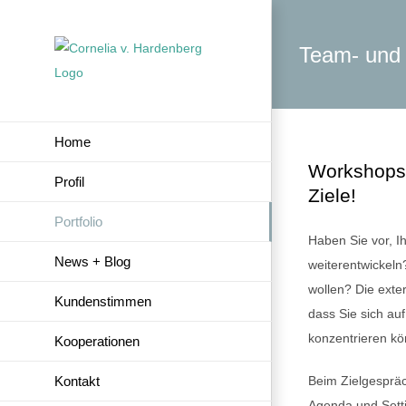
Zum
Inhalt
Team- und
springen
Home
Workshops
Profil
Ziele!
Portfolio
Haben Sie vor, Ih
News + Blog
weiterentwickeln
wollen? Die exte
Kundenstimmen
dass Sie sich auf
konzentrieren k
Kooperationen
Kontakt
Beim Zielgespräc
Agenda und Setti