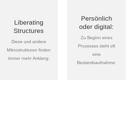
Beispiele für
Jede Meinung
Liberating
zählt!
Structures
Persönlich
Liberating
Health Check
oder digital:
Wicked Questions
Structures
Fragebögen
Troika consulting
Zu Beginn eines
Einzel- oder
Diese und andere
Heard, seen, respected
Prozesses steht oft
Gruppeninterviews
Mikrostrukturen finden
Wise Crowds
eine
…
immer mehr Anklang:
…
Bestandsaufnahme:
r das Unmögliche versucht werden.“