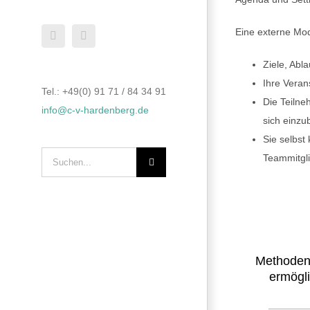
Eine externe Mod
Xing
LinkedIn
Ziele, Abl
Ihre Verans
Tel.: +49(0) 91 71 / 84 34 91
Die Teilne
info@c-v-hardenberg.de
sich einzu
Sie selbst
Suche
Teammitgli
nach:
Methoden
ermögli