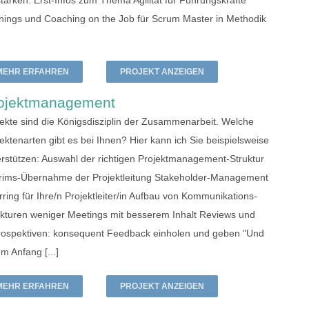
tärken: Erst-Infos zum Thema Agilität für Führungskräfte
inings und Coaching on the Job für Scrum Master in Methodik
MEHR ERFAHREN
PROJEKT ANZEIGEN
ojektmanagement
jekte sind die Königsdisziplin der Zusammenarbeit. Welche
ektenarten gibt es bei Ihnen? Hier kann ich Sie beispielsweise
erstützen: Auswahl der richtigen Projektmanagement-Struktur
erims-Übernahme der Projektleitung Stakeholder-Management
ring für Ihre/n Projektleiter/in Aufbau von Kommunikations-
ukturen weniger Meetings mit besserem Inhalt Reviews und
rospektiven: konsequent Feedback einholen und geben "Und
m Anfang [...]
MEHR ERFAHREN
PROJEKT ANZEIGEN