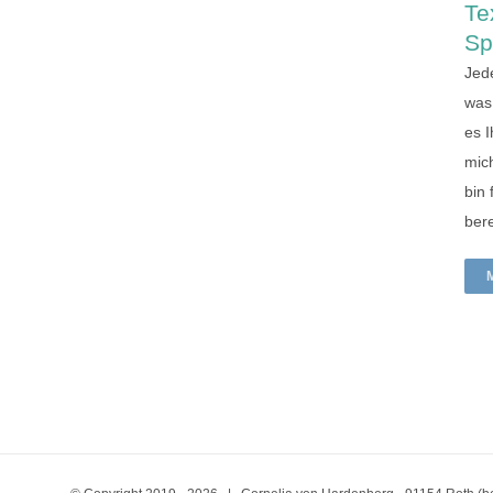
Te
Sp
Jede
was
es 
mich
bin 
bere