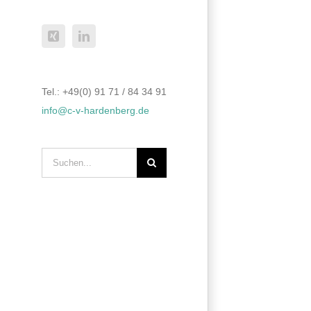
Xing
LinkedIn
Tel.: +49(0) 91 71 / 84 34 91
info@c-v-hardenberg.de
Suche
nach: