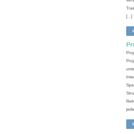
vers
Tra
[...]
Pr
Pro
Proj
unt
Int
Spar
Str
Ret
jede